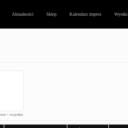
Aktualności
Sklep
Kalendarz imprez
Wynik
boru = wszystkie.