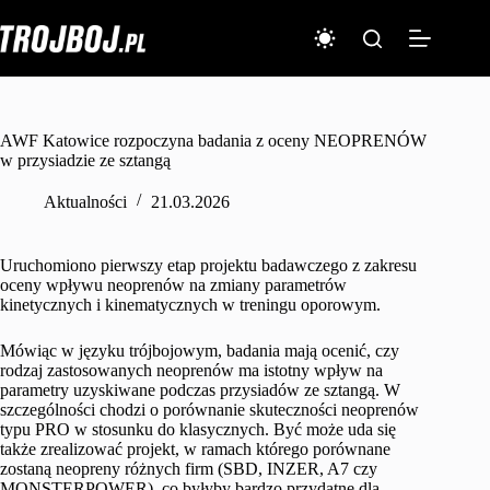
Przejdź
do
treści
AWF Katowice rozpoczyna badania z oceny NEOPRENÓW
w przysiadzie ze sztangą
Aktualności
21.03.2026
Uruchomiono pierwszy etap projektu badawczego z zakresu
oceny wpływu neoprenów na zmiany parametrów
kinetycznych i kinematycznych w treningu oporowym.
Mówiąc w języku trójbojowym, badania mają ocenić, czy
rodzaj zastosowanych neoprenów ma istotny wpływ na
parametry uzyskiwane podczas przysiadów ze sztangą. W
szczególności chodzi o porównanie skuteczności neoprenów
typu PRO w stosunku do klasycznych. Być może uda się
także zrealizować projekt, w ramach którego porównane
zostaną neopreny różnych firm (SBD, INZER, A7 czy
MONSTERPOWER), co byłyby bardzo przydatne dla